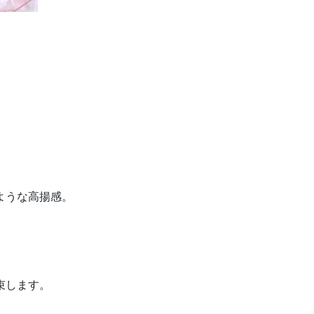
ような高揚感。
束します。